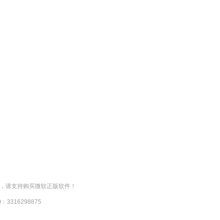
负，请支持购买微软正版软件！
316298875