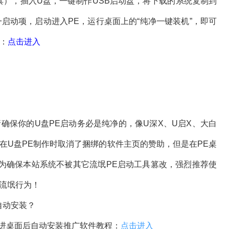
，插入U盘，一键制作USB启动盘，将下载的系统复制到
启动项，启动进入PE，运行桌面上的“纯净一键装机”，即可
载：
点击进入
？
保你的U盘PE启动务必是纯净的，像U深X、U启X、大白
在U盘PE制作时取消了捆绑的软件主页的赞助，但是在PE桌
为确保本站系统不被其它流氓PE启动工具篡改，强烈推荐使
流氓行为！
自动安装？
进桌面后自动安装推广软件教程：
点击进入