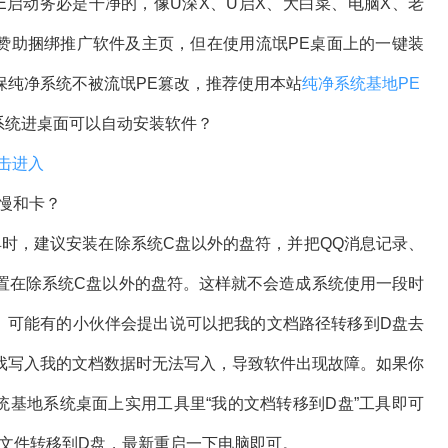
启动务必是干净的，像U深X、U启X、大白菜、电脑X、老
消赞助捆绑推广软件及主页，但在使用流氓PE桌面上的一键装
保纯净系统不被流氓PE篡改，推荐使用本站
纯净系统基地PE
系统进桌面可以自动安装软件？
击进入
慢和卡？
，建议安装在除系统C盘以外的盘符，并把QQ消息记录、
置在除系统C盘以外的盘符。这样就不会造成系统使用一段时
。可能有的小伙伴会提出说可以把我的文档路径转移到D盘去
戏写入我的文档数据时无法写入，导致软件出现故障。如果你
统基地系统桌面上实用工具里“我的文档转移到D盘”工具即可
存文件转移到D盘，最新重启一下电脑即可。