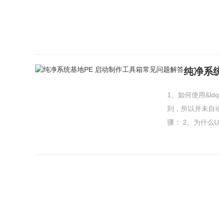
纯净系
1、如何使用&ld
到，所以并未自动
骤： 2、为什么U盘