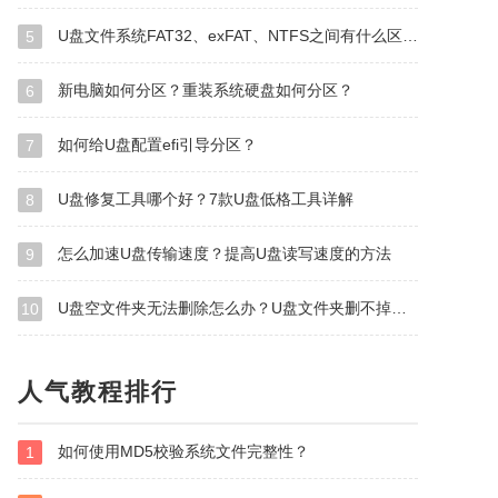
U盘文件系统FAT32、exFAT、NTFS之间有什么区别？
5
新电脑如何分区？重装系统硬盘如何分区？
6
如何给U盘配置efi引导分区？
7
U盘修复工具哪个好？7款U盘低格工具详解
8
怎么加速U盘传输速度？提高U盘读写速度的方法
9
U盘空文件夹无法删除怎么办？U盘文件夹删不掉怎么应对？
10
人气教程排行
如何使用MD5校验系统文件完整性？
1