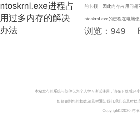
的卡顿，因此内存占用问题不
ntoskrnl.exe的进
浏览：949
给大家带来Win10 ntoskrnl.ex
本站发布的系统与软件仅为个人学习测试使用，请在下载后24
如侵犯到您的权益,请及时通知我们,我们会及时处理，
Copyright©2020 纯