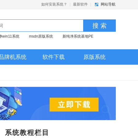
如何安装系统？
|
最新软件
|
网站导航
搜 索
净win11系统
msdn原版系统
新纯净系统基地PE
品牌机系统
软件下载
原版系统
系统教程栏目