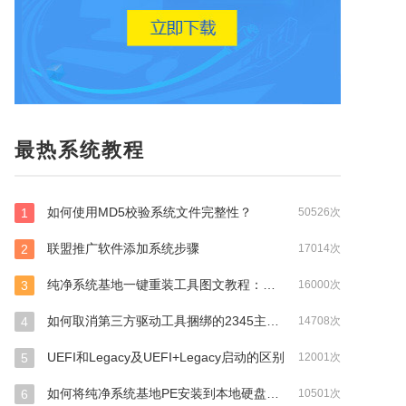
最热系统教程
如何使用MD5校验系统文件完整性？
1
50526次
联盟推广软件添加系统步骤
2
17014次
纯净系统基地一键重装工具图文教程：支持gpt分区安装Win7
3
16000次
如何取消第三方驱动工具捆绑的2345主页？
4
14708次
UEFI和Legacy及UEFI+Legacy启动的区别
5
12001次
如何将纯净系统基地PE安装到本地硬盘Windows启动管理器？
6
10501次